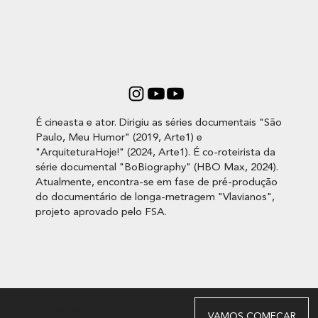
É cineasta e ator. Dirigiu as séries documentais "São
Paulo, Meu Humor" (2019, Arte1) e
"ArquiteturaHoje!" (2024, Arte1). É co-roteirista da
série documental "BoBiography" (HBO Max, 2024).
Atualmente, encontra-se em fase de pré-produção
do documentário de longa-metragem "Vlavianos",
projeto aprovado pelo FSA.
Quer nos falar do seu
VAMOS COMEÇAR